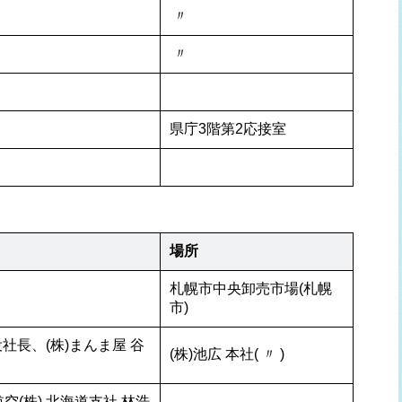
 〃 
 〃 
県庁3階第2応接室
場所
札幌市中央卸売市場(札幌
市)
役社長、(株)まんま屋 谷
(株)池広 本社( 〃 )
空(株) 北海道支社 林浩