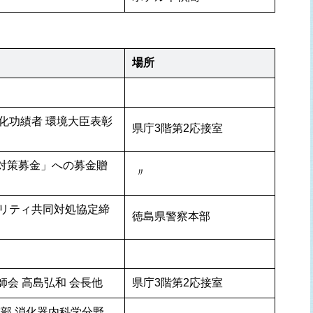
場所
化功績者 環境大臣表彰
県庁3階第2応接室
ん対策募金」への募金贈
 〃 
リティ共同対処協定締
徳島県警察本部
師会 高島弘和 会長他
県庁3階第2応接室
部 消化器内科学分野 