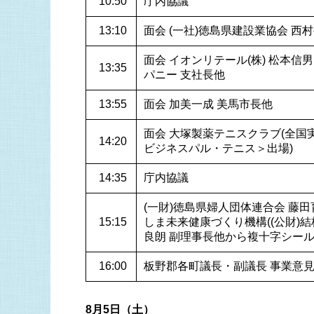
 10:50
庁内協議
 13:10
面会 (一社)徳島県建設業協会 西村
面会 イオンリテール(株) 松本信
 13:35
パニー 支社長他
 13:55
面会 加美一成 美馬市長他
面会 大塚製薬テニスクラブ(全国
 14:20
ビジネスパル・テニス＞出場)
 14:35
庁内協議
(一財)徳島県婦人団体連合会 藤田
 15:15
しま未来健康づくり機構((公財)結
良朗 副理事長他から複十字シー
 16:00
板野郡各町議長・副議長 事業意
8月5日（土）