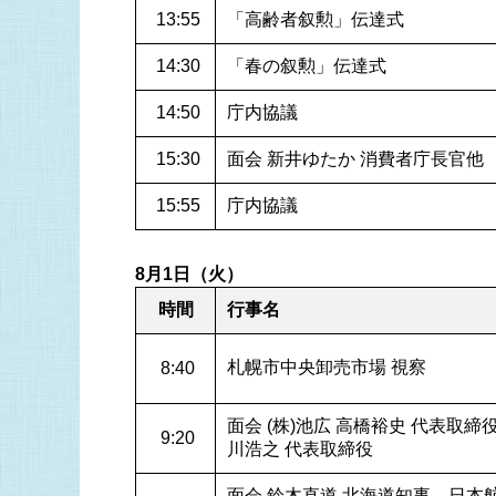
 13:55
「高齢者叙勲」伝達式
 14:30
「春の叙勲」伝達式
 14:50
庁内協議
 15:30
面会 新井ゆたか 消費者庁長官他
 15:55
庁内協議
8月1日（火）
時間
行事名
札幌市中央卸売市場 視察
 8:40
面会 (株)池広 高橋裕史 代表取締
 9:20
川浩之 代表取締役
面会 鈴木直道 北海道知事、日本航