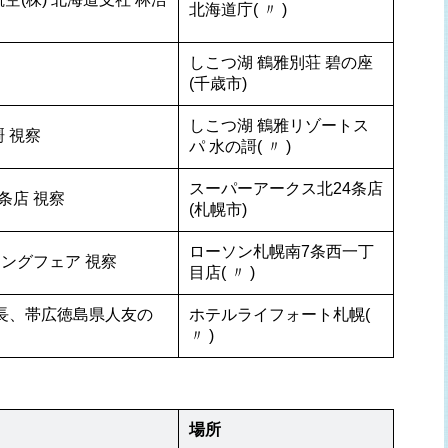
北海道庁( 〃 )
しこつ湖 鶴雅別荘 碧の座
(千歳市)
しこつ湖 鶴雅リゾートス
 視察
パ 水の謌( 〃 )
スーパーアークス北24条店
条店 視察
(札幌市)
ローソン札幌南7条西一丁
ングフェア 視察
目店( 〃 )
会長、帯広徳島県人友の
ホテルライフォート札幌( 
〃 )
場所