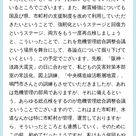
いるところでございます。また、耐震補強についても
国及び県、市町村の支援制度を改めて利用していただ
きたいということで、強靭化というステージと回復力
というステージ、両方をもう一度再点検しましょう
と、こういったことで、これを危機管理総合調整会議
という場所を舞台にして、各論点について掘り下げて
いくという、この予定でございます。先般、「阪神・
淡路大震災」の日に合わせて、私どもの災害対策本部
室の常設化、図上訓練、「中央構造線活断層地震」、
鳴門市さんとの訓練もさせていただきましたが、あれ
は危機管理の部局でありますが、それに備えるとい
う、あらゆる総点検をするのが危機管理総合調整会議
ということでございますので、これはまた市町村、水
道なんかは特に市町村が管理、運営しておりますか
ら、そういったところとも連携していく。そのために
この前、初めてだったようですが、私はもう何回もや