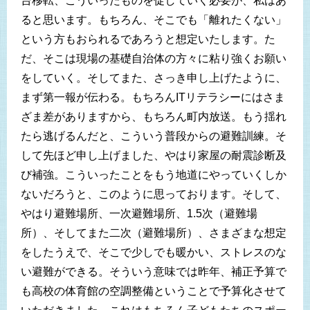
台移転、こういったものを促していく必要が、私はあ
ると思います。もちろん、そこでも「離れたくない」
という方もおられるであろうと想定いたします。た
だ、そこは現場の基礎自治体の方々に粘り強くお願い
をしていく。そしてまた、さっき申し上げたように、
まず第一報が伝わる。もちろんITリテラシーにはさま
ざま差がありますから、もちろん町内放送。もう揺れ
たら逃げるんだと、こういう普段からの避難訓練。そ
して先ほど申し上げました、やはり家屋の耐震診断及
び補強。こういったことをもう地道にやっていくしか
ないだろうと、このように思っております。そして、
やはり避難場所、一次避難場所、1.5次（避難場
所）、そしてまた二次（避難場所）、さまざまな想定
をしたうえで、そこで少しでも暖かい、ストレスのな
い避難ができる。そういう意味では昨年、補正予算で
も高校の体育館の空調整備ということで予算化させて