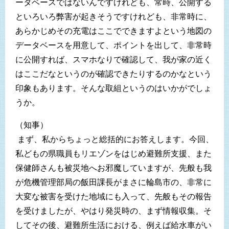
ータベースではないんですけれども、常時、公開する
といろいろ弊害が起きそうですけれども、非常時に、
あらかじめその充電はここでできますよという地図の
データベースを用意して、ポイントを出して、非常時
に公開すれば、スマホなりで確認して、我が家の近く
はここだなというのが確認できたりするのかなという
印象もあります。そんな取組というのはいかがでしょ
うか。
（知事）
まず、私からちょっと総括的にお答えします。今回、
私どもの県職員もリエゾンをはじめ避難所支援、また
保健師さんも被災地へお邪魔していますが、先般も我
が危機管理部局の飯田課長がまさに輪島市の、非常に
大変な被害を受けた地域にも入って、先般もその報告
を受けましたが、やはり発災時の、まず情報収集。そ
してその後、避難所生活における、例えば給水車がい