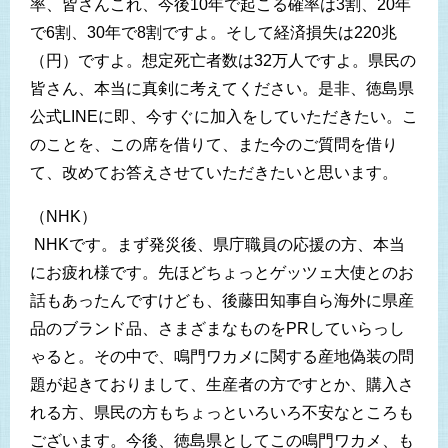
率、皆さんこれ、今後10年で起こる確率は3割、20年
で6割、30年で8割ですよ。そして経済損失は220兆
（円）ですよ。想定死亡者数は32万人ですよ。県民の
皆さん、本当に真剣に考えてください。是非、徳島県
公式LINEに即、今すぐに加入をしていただきたい。こ
のことを、この席を借りて、また今のご質問を借り
て、改めてお答えさせていただきたいと思います。
（NHK）
NHKです。まず発災後、県庁職員の応援の方、本当
にお疲れ様です。先ほどちょっとゲッツェ大使とのお
話もあったんですけども、後藤田知事自ら海外に県産
品のブランド品、さまざまなものをPRしていらっし
ゃると。その中で、鳴門ワカメに関する産地偽装の問
題が起きておりまして、生産者の方ですとか、購入さ
れる方、県民の方もちょっといろいろ不安なところも
ございます。今後、徳島県としてこの鳴門ワカメ、も