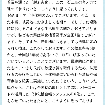
普及を通じた「脱炭素化」、この一石二鳥の考え方で
進めて参りたいと、このように思っております。
続きまして「浄化槽のDX」でございます。今回、ま
た本当、被災地におきましても断水、そしてまた避難
時におけるさまざまな生活衛生の問題が起きておりま
すが、私どもの県は浄化槽普及率が全国1位でござい
ます。そしてまた、浄化槽につきましても法律に定め
られた検査、これをしております。その検査率も6割
台と、全国は5割弱である中で、非常に頑張っていた
だいているということでございます。最終的に浄化し
たもの、つまり良好な放流水質を確保するため、法定
検査の受検をはじめ、浄化槽法に定められた清掃や保
守点検を確実に実施していただくという、こういった
観点から、これは全国初の取組として2次元バーコー
ドを活用した「浄化槽台帳システムのDX化」、これ
をさせていただきたいと、このように思っておりま