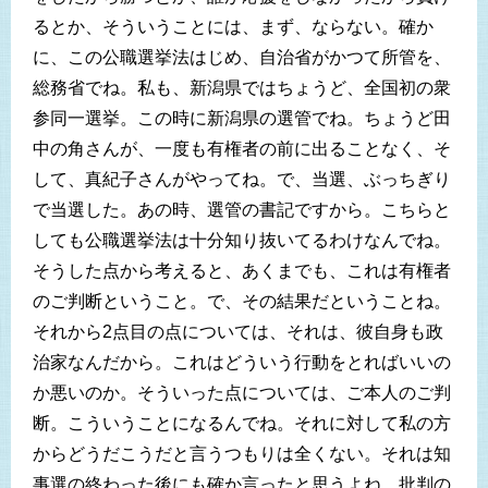
るとか、そういうことには、まず、ならない。確か
に、この公職選挙法はじめ、自治省がかつて所管を、
総務省でね。私も、新潟県ではちょうど、全国初の衆
参同一選挙。この時に新潟県の選管でね。ちょうど田
中の角さんが、一度も有権者の前に出ることなく、そ
して、真紀子さんがやってね。で、当選、ぶっちぎり
で当選した。あの時、選管の書記ですから。こちらと
しても公職選挙法は十分知り抜いてるわけなんでね。
そうした点から考えると、あくまでも、これは有権者
のご判断ということ。で、その結果だということね。
それから2点目の点については、それは、彼自身も政
治家なんだから。これはどういう行動をとればいいの
か悪いのか。そういった点については、ご本人のご判
断。こういうことになるんでね。それに対して私の方
からどうだこうだと言うつもりは全くない。それは知
事選の終わった後にも確か言ったと思うよね。批判の