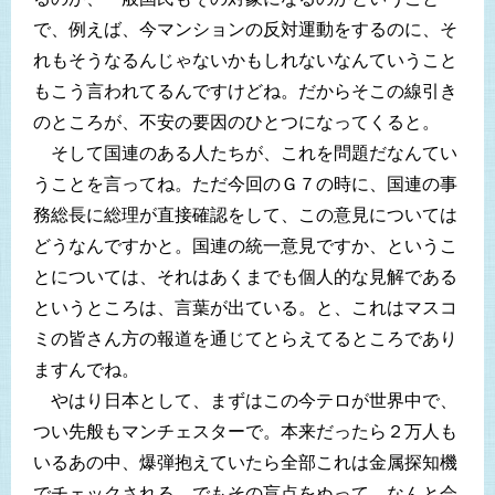
で、例えば、今マンションの反対運動をするのに、そ
れもそうなるんじゃないかもしれないなんていうこと
もこう言われてるんですけどね。だからそこの線引き
のところが、不安の要因のひとつになってくると。
そして国連のある人たちが、これを問題だなんてい
うことを言ってね。ただ今回のＧ７の時に、国連の事
務総長に総理が直接確認をして、この意見については
どうなんですかと。国連の統一意見ですか、というこ
とについては、それはあくまでも個人的な見解である
というところは、言葉が出ている。と、これはマスコ
ミの皆さん方の報道を通じてとらえてるところであり
ますんでね。
やはり日本として、まずはこの今テロが世界中で、
つい先般もマンチェスターで。本来だったら２万人も
いるあの中、爆弾抱えていたら全部これは金属探知機
でチェックされる。でもその盲点をぬって、なんと会