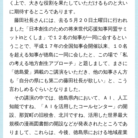
く上で、大きな役割を果たしていただけるものと大い
に期待するところであります。
藤田社長さんには、去る５月２０日土曜日に行われ
ました「日本創生のための将来世代応援知事同盟サミ
ットinとくしま」で１２名の知事が一同に会するとい
うことで、平成１７年の全国知事会開催以来、１０名
を超える知事が徳島に一同に会したと、この場で「私
の考える地方創生アプローチ」と題しまして、まさに
「徳島愛」満載のご講演をいただき、他の知事さん方
も「自分の県にも第二の藤田社長が欲しい」と、こう
言わしめるぐらいとなりました。
その講演の中では、徳島県内において、ＡＩ、人工
知能ですね、「ＡＩを活用したコールセンター」の開
設、那賀町の旧校舎、北川ですね、活用した世界最大
規模の漫画図書館の開設などが発表されたところであ
りまして、これらは、今後、徳島県における地域産業