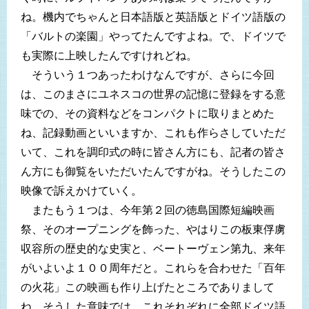
ね。機内でちゃんと日本語版と英語版とドイツ語版の
「バルトの楽園」やってたんですよね。で、ドイツで
も実際に上映したんですけれどね。
そういう１つあったわけなんですが、さらに今回
は、このまさにユネスコの世界の記憶に登録をする意
味での、その資料などをコンパクトに取りまとめた
ね、記録動画といいますか、これも作らさしていただ
いて、これを調印式の時に皆さん方にも、記者の皆さ
ん方にも御覧をいただいたんですがね。そうしたこの
映像で訴えかけていく。
またもう１つは、今年第２回の徳島国際短編映画
祭、そのオープニングを飾った、やはりこの板東俘虜
収容所の歴史的な史実と、ベートーヴェン第九、来年
がいよいよ１００周年だと。これらを合わせた「百年
の火花」この映画も作り上げたところでありまして
ね。そうした意味では、これそれぞれに全部ドイツ語