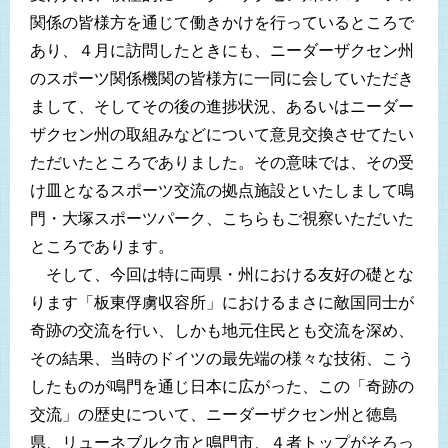
関係の皆様方を通じて働きかけを行っているところで
あり、４月に訪問したときにも、ニーダーザクセン州
のスポーツ関係機関の皆様方に一同に会していただき
まして、そしてその後の進捗状況、あるいはニーダー
ザクセン州の取組みなどについて意見交換させてたい
ただいたところでありました。その意味では、その受
け皿となるスポーツ交流の拠点施設といたしまして鳴
門・大塚スポーツパーク、こちらもご視察いただいた
ところであります。
そして、今回は特に両県・州における友好の礎とな
ります「板東俘虜収容所」におけるまさに敵国同士が
奇跡の交流を行い、しかも地元住民とも交流を深め、
その結果、当時のドイツの最先端の様々な技術、こう
したものが鳴門を通じ日本に広がった、この「奇跡の
交流」の歴史について、ニーダーザクセン州と徳島
県、リューネブルク市と鳴門市、４者トップがそろっ