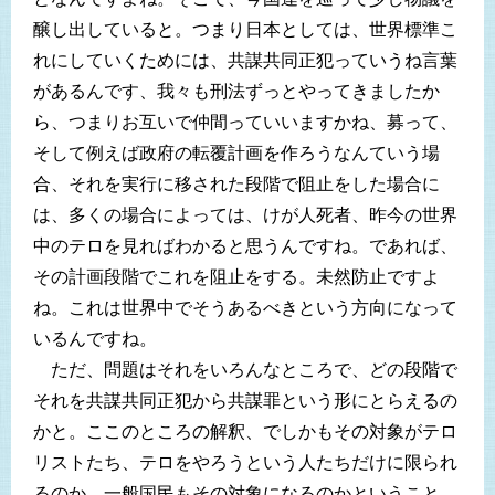
醸し出していると。つまり日本としては、世界標準こ
れにしていくためには、共謀共同正犯っていうね言葉
があるんです、我々も刑法ずっとやってきましたか
ら、つまりお互いで仲間っていいますかね、募って、
そして例えば政府の転覆計画を作ろうなんていう場
合、それを実行に移された段階で阻止をした場合に
は、多くの場合によっては、けが人死者、昨今の世界
中のテロを見ればわかると思うんですね。であれば、
その計画段階でこれを阻止をする。未然防止ですよ
ね。これは世界中でそうあるべきという方向になって
いるんですね。
ただ、問題はそれをいろんなところで、どの段階で
それを共謀共同正犯から共謀罪という形にとらえるの
かと。ここのところの解釈、でしかもその対象がテロ
リストたち、テロをやろうという人たちだけに限られ
るのか、一般国民もその対象になるのかということ