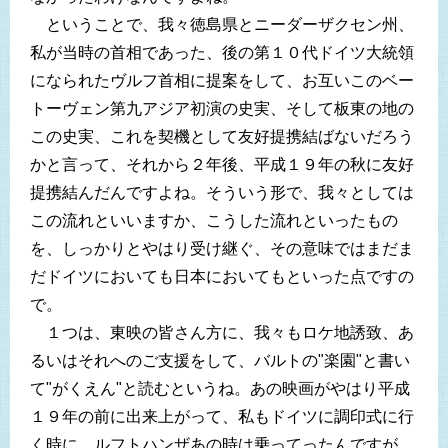
ということで、我々徳島県とニーダーザクセン州、
私が当時の首相であった、後の第１０代ドイツ大統領
になられたヴルフ首相に提案をして、お互いこのベー
トーヴェン第九アジア初演の史実、そして板東の地の
この史実、これを契機として友好提携結ばないだろう
かと言って、それから２年後、平成１９年の秋に友好
提携結んだんですよね。そういう形で、我々としては
この流れといいますか、こうした流れといったもの
を、しっかりとやはり受け継ぐ、その意味ではまだま
だドイツにおいても日本においてもといった点ですの
で。
１つは、東映の皆さん方に、我々もロケ地誘致、あ
るいはそれへのご支援をして、バルトの"楽園"と書い
て"がくえん"と読むというね。あの映画がやはり平成
１９年の前に出来上がって、私もドイツに調印式に行
く時に、ルフトハンザあの時は乗ってったんですが