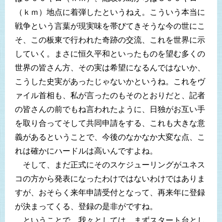
（ｋｍ）地点に着弾したというねえ。こういう本当に
戦争という言葉が現実味を帯びてきそうな今の世にこ
そ、この板東で行われた奇跡の交流、これを世界に示
していく。まさに恒久平和といったものを望む多くの
世界の皆さん方、その実は希望になるんではないか、
こうした史実があったじゃないかというね。これをヴ
ァイル首相も、私が言ったのもそのとおりだと、記者
の皆さんの前でもね言われたように、日独がお互い手
を取り合ってそして共同申請をする、これも大きな意
義があるということで、今後のなかなか大変な点、こ
れは確かにハードルは高いんですよね。
そして、まだ正式にそのスケジューリングがユネス
コの方から発表になったわけではないわけではありま
すが、おそらく来年申請受付となって、再来年に登録
が決まってくる、登録の是非がですね。
ということで、我々としては、まずスタート台とし