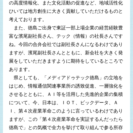
の高度情報化、また文化活動の促進など、地域活性化
ひいては地方創生に大きく貢献していただけるものと
考えております。
また、徳島ご出身で東証一部上場企業の経営経験豊
富な濱尾副社長さん、テック（情報）の社長さんです
ね。今回の合弁会社では副社長さんになるわけであり
ますが、濱尾副社長さんとともに、新会社を大きく発
展をしていただきますように期待をしているところで
あります。
県としても、「メディアドゥテック徳島」の立地を
はじめ、情報通信関連事業所の誘致促進、一層強化を
させるとともに、ＡＩ等を活用した先進的企業の集積
について、今、日本は、ＩＯＴ、ビックデータ、Ａ
Ｉ、第４次産業革命このように言っているわけであり
ますが、この「第４次産業革命を実証するんだったら
徳島で」との気概で全力を挙げて取り組んで参る所存