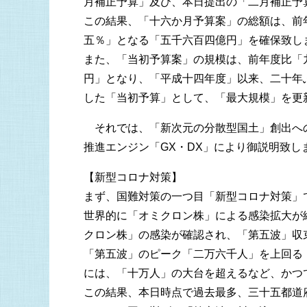
月補正予算」及び、本日提出の「二月補正予
この結果、「十六か月予算案」の総額は、前
五％」となる「五千六百四億円」を確保致し
また、「当初予算案」の規模は、前年度比「
円」となり、「平成十四年度」以来、二十年
した「当初予算」として、「最大規模」を更
それでは、「新次元の分散型国土」創出へ
推進エンジン「GX・DX」により御説明致し
【新型コロナ対策】
まず、国難対策の一つ目「新型コロナ対策」
世界的に「オミクロン株」による感染拡大が
クロン株」の感染が確認され、「第五波」収
「第五波」のピーク「二万六千人」を上回る
には、「十万人」の大台を超えるなど、かつ
この結果、本日時点で過去最多、三十五都道