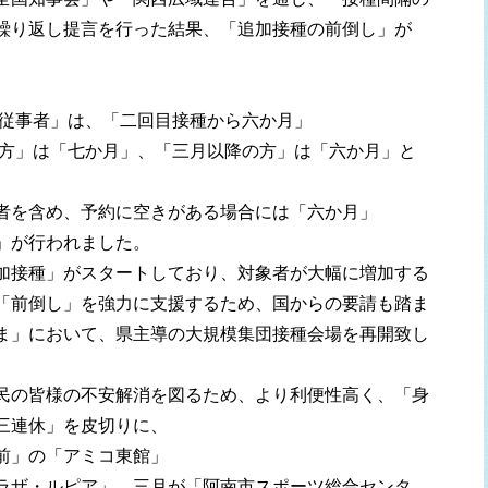
繰り返し提言を行った結果、「追加接種の前倒し」が
・従事者」は、「二回目接種から六か月」
る方」は「七か月」、「三月以降の方」は「六か月」と
者を含め、予約に空きがある場合には「六か月」
」が行われました。
加接種」がスタートしており、対象者が大幅に増加する
「前倒し」を強力に支援するため、国からの要請も踏ま
ま」において、県主導の大規模集団接種会場を再開致し
民の皆様の不安解消を図るため、より利便性高く、「身
三連休」を皮切りに、
前」の「アミコ東館」
ラザ・ルピア」、三月が「阿南市スポーツ総合センタ