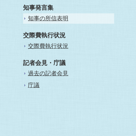
知事発言集
知事の所信表明
交際費執行状況
交際費執行状況
記者会見・庁議
過去の記者会見
庁議