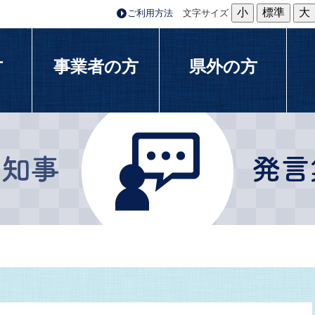
小
標準
大
ご利用方法
文字サイズ
方
事業者の方
県外の方