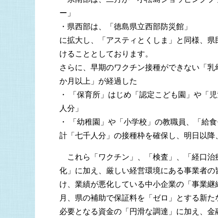
ー」
・県西部は、「徳島県立西部防災館」
に拡大し、「アスティとくしま」と同様、県
けることとしております。
さらに、早期のワクチン接種ができない「乳
か月以上」が経過した
・ 「保育所」はじめ「認定こども園」や「
人分」
・ 「幼稚園」や「小学校」の教職員、「給
計「七千人分」の接種枠を確保し、明日以降
これら「ワクチン」、「検査」、「経口治
化」に加え、厳しい経営環境にある事業者の
け、業績が悪化している中小企業の「事業継
月、県の補助で保証料を「ゼロ」とする新た
必要となる資金の「円滑な調達」に加え、金