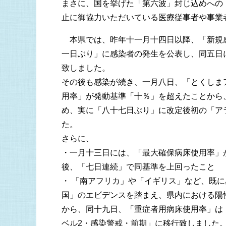
まさに、国を挙げた「第六波」封じ込めへの
止に御協力いただいている医療従事者や事業
本県では、昨年十一月十四日以降、「新規
一日ぶり」に感染者の発生を公表し、同五日
致しました。
その後も感染が続き、一月八日、「とくしま
用率」が発動基準「十％」を超えたことから
め、実に「八十七日ぶり」に改定後初の「ア
た。
さらに、
・一月十三日には、「最大確保病床使用率」
後、「七日連続」で同基準を上回ったこと
・ 「南アフリカ」や「イギリス」など、既
国」のエビデンスを踏まえ、県内における陽
から、同十九日、「重症者用病床使用率」は
ベル2・感染警戒・前期」に移行致しました