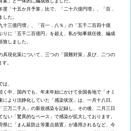
算案」と一体的に編成致しました。
年度「十五か月予算」比で、「二十六億円増」、「百．
ました。
九十三億円増」、「百一．八％」の「五千二百四十億
ぶりに「五千二百億円」を超え、私が知事就任後、編成
新致しました。
の具現化策について、三つの「国難対策」及び、二つの
ます。
では、
続く中、国内でも、年末年始にかけて全国各地で「オミ
束により沈静化していた「感染状況」は、一月十八日、
「三万二千人」の新規感染を記録し、その後、二月三日
てない「驚異的なペース」で感染が拡大しております。
府県に「まん延防止等重点措置」が適用されるなど、今