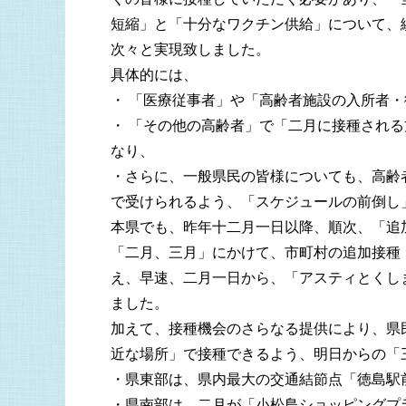
短縮」と「十分なワクチン供給」について、
次々と実現致しました。
具体的には、
・ 「医療従事者」や「高齢者施設の入所者
・ 「その他の高齢者」で「二月に接種され
なり、
・さらに、一般県民の皆様についても、高齢
で受けられるよう、「スケジュールの前倒し
本県でも、昨年十二月一日以降、順次、「追
「二月、三月」にかけて、市町村の追加接種
え、早速、二月一日から、「アスティとくし
ました。
加えて、接種機会のさらなる提供により、県
近な場所」で接種できるよう、明日からの「
・県東部は、県内最大の交通結節点「徳島駅
・県南部は、二月が「小松島ショッピングプ