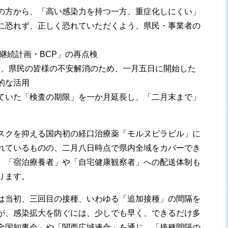
の方から、「高い感染力を持つ一方、重症化しにくい」
に恐れず、正しく恐れていただくよう、県民・事業者の
継続計画・BCP」の再点検
え、県民の皆様の不安解消のため、一月五日に開始した
的な活用
ていた「検査の期限」を一か月延長し、「二月末まで」
スクを抑える国内初の経口治療薬「モルヌピラビル」に
れているものの、二月八日時点で県内全域をカバーでき
、「宿泊療養者」や「自宅健康観察者」への配送体制も
ります。
は当初、三回目の接種、いわゆる「追加接種」の間隔を
が、感染拡大を防ぐには、少しでも早く、できるだけ多
全国知事会」や「関西広域連合」を通じ、「接種間隔の