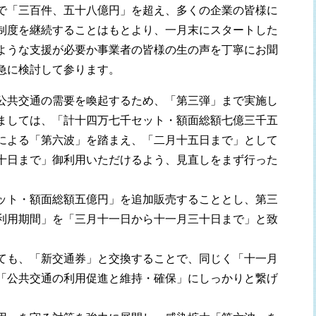
で「三百件、五十八億円」を超え、多くの企業の皆様に
制度を継続することはもとより、一月末にスタートした
ような支援が必要か事業者の皆様の生の声を丁寧にお聞
急に検討して参ります。
公共交通の需要を喚起するため、「第三弾」まで実施し
ましては、「計十四万七千セット・額面総額七億三千五
による「第六波」を踏まえ、「二月十五日まで」として
十日まで」御利用いただけるよう、見直しをまず行った
ット・額面総額五億円」を追加販売することとし、第三
利用期間」を「三月十一日から十一月三十日まで」と致
ても、「新交通券」と交換することで、同じく「十一月
「公共交通の利用促進と維持・確保」にしっかりと繋げ