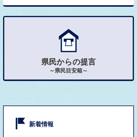
県民からの提言
～県民目安箱～
新着情報