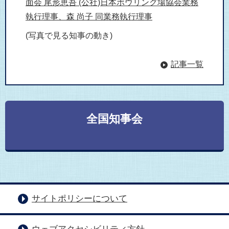
面会 尾形恵吾 (公社)日本ボウリング場協会業務
執行理事、森 尚子 同業務執行理事
(写真で見る知事の動き)
記事一覧
全国知事会
サイトポリシーについて