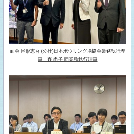
面会 尾形恵吾 (公社)日本ボウリング場協会業務執行理
事、森 尚子 同業務執行理事