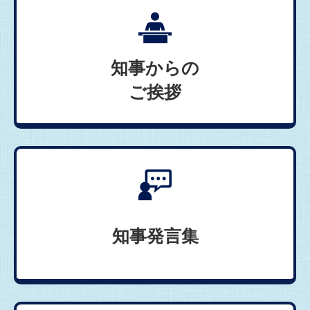
知事からの
ご挨拶
知事発言集