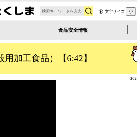
検
小
文字サイズ
索
食品安全情報
用加工食品）【6:42】
20