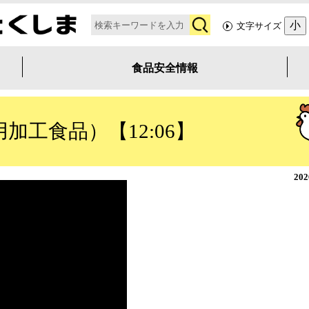
検
小
文字サイズ
索
食品安全情報
工食品）【12:06】
20