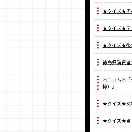
★クイズ★その
★クイズ★テ
★クイズ★後
徳島県消費者
＊コラム＊「税
枠）」
★クイズ★SD
★クイズ★当