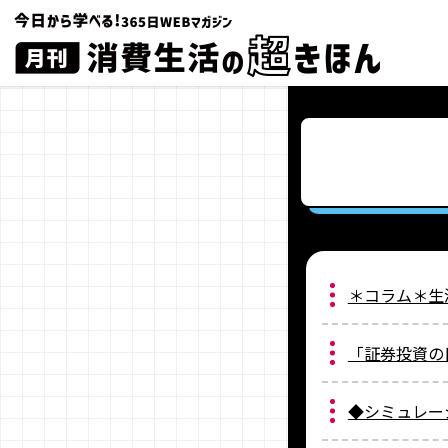
＊コラム＊生
「証券投資の
◆シミュレー