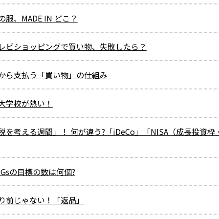
服、MADE IN どこ？
レビショッピングで買い物、失敗したら？
から支払う「買い物」の仕組み
大学校が熱い！
を考える週間」！ 何が違う?「iDeCo」「NISA（成長投資
Gsの目標の数は何個?
り前じゃない！「返品」