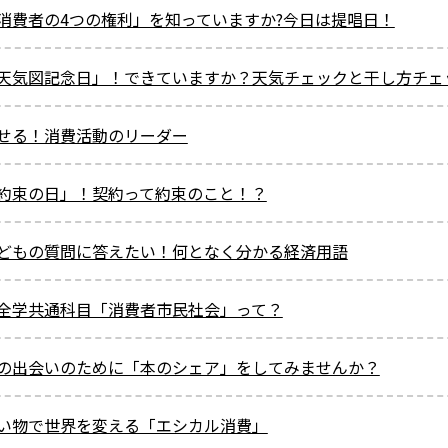
消費者の4つの権利」を知っていますか?今日は提唱日！
天気図記念日」！できていますか？天気チェックと干し方チェ
せる！消費活動のリーダー
約束の日」！契約って約束のこと！？
どもの質問に答えたい！何となく分かる経済用語
全学共通科目「消費者市民社会」って？
の出会いのために「本のシェア」をしてみませんか？
い物で世界を変える「エシカル消費」