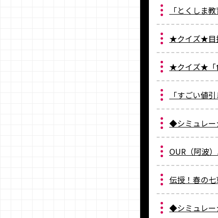
「とくしま教
★クイズ★目
★クイズ★「
「すごい値引
◆シミュレー
OUR（阿波）
伝授！春の七
◆シミュレー