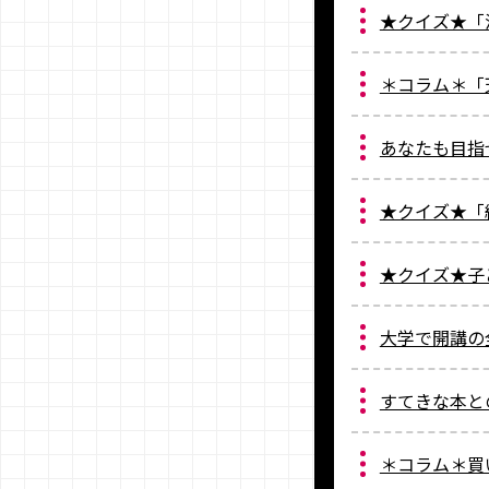
★クイズ★「
＊コラム＊「
あなたも目指
★クイズ★「
★クイズ★子
大学で開講の
すてきな本と
＊コラム＊買