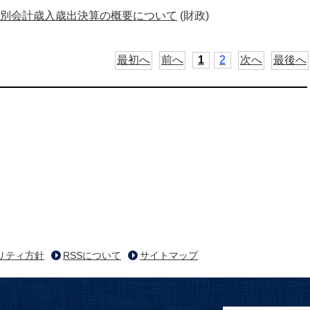
別会計歳入歳出決算の概要について
(財政)
最初へ
前へ
1
2
次へ
最後へ
リティ方針
RSSについて
サイトマップ