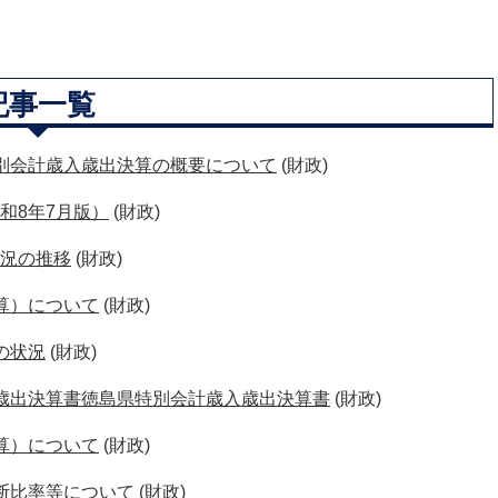
記事一覧
別会計歳入歳出決算の概要について
(財政)
和8年7月版）
(財政)
況の推移
(財政)
算）について
(財政)
の状況
(財政)
歳出決算書徳島県特別会計歳入歳出決算書
(財政)
算）について
(財政)
断比率等について
(財政)