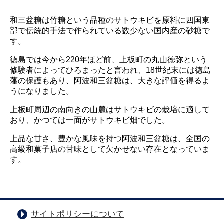
和三盆糖は竹糖という品種のサトウキビを原料に四国東
部で伝統的手法で作られている数少ない国内産の砂糖で
す。
徳島では今から220年ほど前、上板町の丸山徳弥という
修験者によってひろまったと言われ、18世紀末には徳島
藩の保護もあり、阿波和三盆糖は、大きな評価を得るよ
うになりました。
上板町周辺の南向きの山麓はサトウキビの栽培に適して
おり、かつては一面がサトウキビ畑でした。
上品な甘さ、豊かな風味を持つ阿波和三盆糖は、全国の
高級和菓子店の甘味として欠かせない存在となっていま
す。
サイトポリシーについて