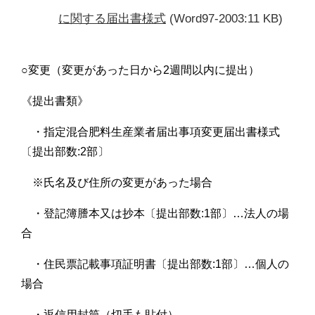
に関する届出書様式
(Word97-2003:11 KB)
○変更（変更があった日から2週間以内に提出）
《提出書類》
・指定混合肥料生産業者届出事項変更届出書様式
〔提出部数:2部〕
※氏名及び住所の変更があった場合
・登記簿謄本又は抄本〔提出部数:1部〕…法人の場
合
・住民票記載事項証明書〔提出部数:1部〕…個人の
場合
・返信用封筒（切手も貼付）