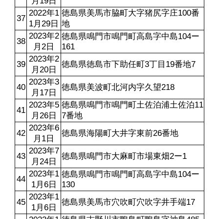
月19日
2022年1
徳島県美馬市脇町大字猪尻字庄100番
37
1月29日
地
2023年2
徳島県鳴門市鳴門町高島字中島104ー
38
月2日
161
2023年2
39
徳島県徳島市下助任町3丁目19番地7
月20日
2023年3
40
徳島県美波町北河内字久望218
月17日
2023年5
徳島県鳴門市鳴門町土佐泊浦土佐泊11
41
月26日
7番地
2023年6
42
徳島県海陽町大井字東前26番地
月1日
2023年7
43
徳島県鳴門市大麻町市場東畑2ー1
月24日
2023年1
徳島県鳴門市鳴門町高島字中島104ー
44
1月6日
130
2023年1
45
徳島県美馬市穴吹町穴吹字井手端17
1月6日