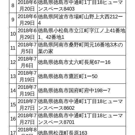
2018年6
徳島県徳島市中通町1丁目18ヒューマ
8
月20日
ンスペース8403
2018年6
徳島県阿波市市場町山野上大西212ー
9
月29日
4
2018年6
徳島県小松島市立江町字江ノ上41番地
10
月29日
1、42番地1
2018年7
徳島県阿南市桑野町岡元16番地3木の
11
月5日
葉の家
2018年7
12
徳島県徳島市丈六町長尾67ー16
月6日
2018年7
13
徳島県徳島市鷹匠町1ー50
月19日
2018年7
14
徳島県徳島市国府町府中198ー7
月19日
2018年7
徳島県徳島市中通町1丁目18ヒューマ
15
月27日
ンスペース8602
2018年7
徳島県徳島市中通町1丁目18ヒューマ
16
月27日
ンスペース8701
2018年8
17
徳島県松茂町長原163