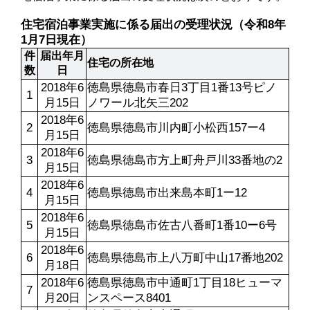
住宅宿泊事業実施に係る届出の受理状況（令和8年
1月7日現在）
件
届出年月
住宅の所在地
数
日
2018年6
徳島県徳島市春日3丁目1番13号ピノ
1
月15日
ノワール北矢三202
2018年6
2
徳島県徳島市川内町小松西157ー4
月15日
2018年6
3
徳島県徳島市方上町舟戸川33番地の2
月15日
2018年6
4
徳島県徳島市出来島本町1ー12
月15日
2018年6
5
徳島県徳島市佐古八番町1番10ー6号
月15日
2018年6
6
徳島県徳島市上八万町中山17番地202
月18日
2018年6
徳島県徳島市中通町1丁目18ヒューマ
7
月20日
ンスペース8401