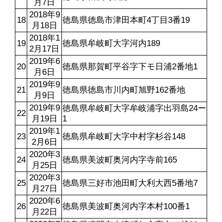
月7日
2018年9
18
徳島県徳島市津田本町4丁目3番19
月18日
2018年1
19
徳島県牟岐町大字河内189
2月17日
2019年6
20
徳島県那賀町平谷字下モ日浦2番地1
月6日
2019年9
21
徳島県徳島市川内町旭野162番地
月9日
2019年9
徳島県牟岐町大字牟岐浦字出羽島24ー
22
月19日
1
2019年1
23
徳島県牟岐町大字中村字杉谷148
2月6日
2020年3
24
徳島県美波町奥河内字寺前165
月25日
2020年3
25
徳島県三好市池田町大利大西5番地7
月27日
2020年6
26
徳島県美波町奥河内字本村100番1
月22日