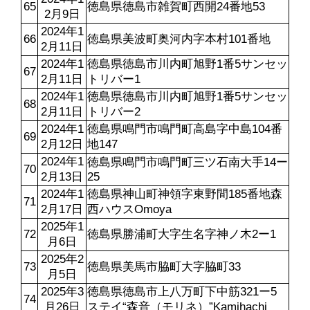
65
徳島県徳島市雑賀町西開24番地53
2月9日
2024年1
66
徳島県美波町奥河内字本村101番地
2月11日
2024年1
徳島県徳島市川内町旭野1番5サンセッ
67
2月11日
トリバー1
2024年1
徳島県徳島市川内町旭野1番5サンセッ
68
2月11日
トリバー2
2024年1
徳島県鳴門市鳴門町高島字中島104番
69
2月12日
地147
2024年1
徳島県鳴門市鳴門町三ツ石南大手14ー
70
2月13日
25
2024年1
徳島県神山町神領字東野間185番地森
71
2月17日
西ハウスOmoya
2025年1
72
徳島県勝浦町大字生名字神ノ木2ー1
月6日
2025年2
73
徳島県美馬市脇町大字脇町33
月5日
2025年3
徳島県徳島市上八万町下中筋321ー5
74
月26日
ステイ“森音（モリネ）”Kamihachi