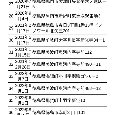
2020年7
徳島県鳴門市大津町矢倉字六ノ越66ー
27
月21日
5
2020年9
28
徳島県阿南市新野町東馬場56番地3
月4日
2021年2
徳島県徳島市春日3丁目1番13号ピノ
29
月17日
ノワール北矢三201
2021年5
30
徳島県牟岐町大字川長字新光寺84ー1
月17日
2021年1
31
徳島県美波町奥河内字寺前112
1月15日
2021年1
32
徳島県美波町奥河内字寺前490ー11
2月28日
2022年4
33
徳島県海陽町小川字躑躅ゴソ6ー2
月7日
2022年6
34
徳島県美波町奥河内字寺前488ー12
月1日
2022年6
35
徳島県那賀町出羽字新宅10
月2日
2022年8
36
徳島県徳島市幸町3丁目101