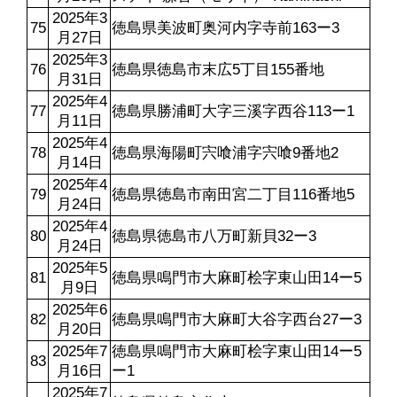
2025年3
75
徳島県美波町奥河内字寺前163ー3
月27日
2025年3
76
徳島県徳島市末広5丁目155番地
月31日
2025年4
77
徳島県勝浦町大字三溪字西谷113ー1
月11日
2025年4
78
徳島県海陽町宍喰浦字宍喰9番地2
月14日
2025年4
79
徳島県徳島市南田宮二丁目116番地5
月24日
2025年4
80
徳島県徳島市八万町新貝32ー3
月24日
2025年5
81
徳島県鳴門市大麻町桧字東山田14ー5
月9日
2025年6
82
徳島県鳴門市大麻町大谷字西台27ー3
月20日
2025年7
徳島県鳴門市大麻町桧字東山田14ー5
83
月16日
ー1
2025年7