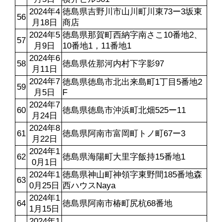
2024年4
徳島県吉野川市山川町川東73ー3坂東
56
月18日
商店
2024年5
徳島県那賀町西納字南さこ10番地2、
57
月9日
10番地1，11番地1
2024年6
58
徳島県佐那河内村下字影97
月11日
2024年7
徳島県徳島市北出来島町1丁目5番地2
59
月5日
F
2024年7
60
徳島県徳島市沖浜町北畑525ー11
月24日
2024年8
61
徳島県阿南市富岡町トノ町67ー3
月22日
2024年1
62
徳島県海陽町大里字飯持15番地1
0月1日
2024年1
徳島県神山町神領字東野間185番地森
63
0月25日
西ハウスNaya
2024年1
64
徳島県阿南市椿町尻杭68番地
1月15日
2024年1