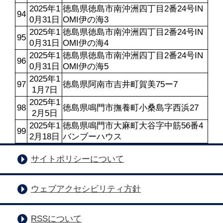
2025年1
徳島県徳島市南沖洲四丁目2番24号IN
94
0月31日
OMI伊の海3
2025年1
徳島県徳島市南沖洲四丁目2番24号IN
95
0月31日
OMI伊の海4
2025年1
徳島県徳島市南沖洲四丁目2番24号IN
96
0月31日
OMI伊の海5
2025年1
97
徳島県阿南市吉井町賀美75ー7
1月7日
2025年1
98
徳島県鳴門市撫養町小桑島字西浜27
2月5日
2025年1
徳島県鳴門市大麻町大谷字中筋56番4
99
2月18日
バンブーハウス
サイトポリシーについて
ウェブアクセシビリティ方針
RSSについて