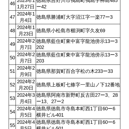
2023年1
徳島県吉野川市鴨島町鴨島字神島485
46
1月27日
ー42
2024年1
47
徳島県勝浦町大字沼江字一楽77ー3
月4日
2024年1
48
徳島県小松島市櫛渕町字久友69
月23日
2024年2
徳島県藍住町東中富字龍池傍示13ー3
49
月7日
202
2024年2
徳島県藍住町東中富字龍池傍示13ー3
50
月7日
203
2024年2
51
徳島県那賀町百合字松の木233ー33
月9日
2024年2
52
徳島県上板町七條字一里山ノ下12番地
月20日
2024年3
徳島県阿南市新野町反古田27ー3、28
53
月4日
ー13、27ー2
2024年4
徳島県徳島市寺島本町西1丁目60ー6
54
月5日
横井ビル401
2024年4
徳島県徳島市寺島本町西1丁目60ー6
55
月5日
横井ビル501