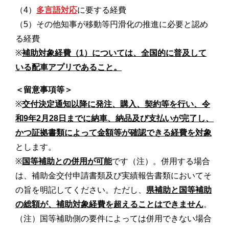
（4）
多言語対応
に要する経費
（5）その他知事が移動等円滑化の推進に必要と認め
る経費
※
補助対象経費（1）については、全国的に普及して
いる配車アプリであること。
＜留意事項等＞
※
交付決定通知以降に発注、購入、契約等を行い、令
和9年2月28日までに納車、納品及び支払いが完了し、
かつ証拠書類によって金額等が確認できる経費を対象
とします。
※
国等補助との併用が可能
です（注）。併用する場合
は、補助金交付申請書類及び実績報告書類においてそ
の旨を明記してください。ただし、
県補助と国等補助
の総額が、補助対象経費を超えることはできません
。
（注）国等補助側の要件によっては併用できない場合