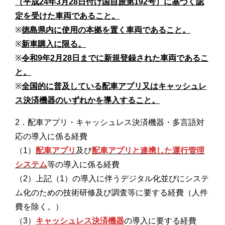
（平成24年3月28日付け国自旅第192号）に基づく認
定を受けた車両であること。
※
徳島県内に使用の本拠を置く車両であること。
※
新車購入に限る。
※
令和9年2月28日までに新規登録された車両であるこ
と。
※
全国的に普及している配車アプリ又はキャッシュレ
ス決済機器のいずれかを導入すること。
2．配車アプリ・キャッシュレス決済機器・多言語対
応の導入に係る経費
（1）
配車アプリ
及び
配車アプリと連携した運行管理
システム
等の導入に係る経費
（2）上記（1）の導入に伴うデジタル化並びにシステ
ム化のための技術研修及び調査等に要する経費（人件
費を除く。）
（3）
キャッシュレス決済機器
の導入に要する経費