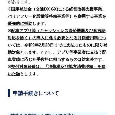
があります。
※
国庫補助金（交通DX GXによる経営改善支援事業、
バリアフリー化設備等整備事業等）を併用する事業を
優先的に補助
します。
※
配車アプリ等（キャッシュレス決済機器及び多言語
対応を除く）の導入に係り必要となる月額使用料につ
いては、令和9年2月28日までに支払ったものに限り補
助対象
とします。ただし、
アプリ等事業者に支払う配
車実績に応じた手数料に相当するものは対象外
です。
※
交付対象経費は、「消費税及び地方消費税額」を除
いた額
とします。
申請手続きについて