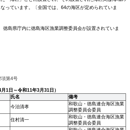
なっています。〔全国では、64の海区が定められていま
、徳島県庁内に徳島海区漁業調整委員会が設置されていま
2項第4号
1日～令和11年3月31日）
氏名
備考
和歌山・徳島連合海区漁業
今治清孝
調整委員会委員
和歌山・徳島連合海区漁業
住村清一
調整委員会委員
和歌山・徳島連合海区漁業