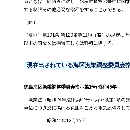
るときは、関係者に対し、水産動植物の採捕に関
する制限その他必要な指示をすることができる。
（略）
（罰則）第191条 第120条第11項（略）の規定
以下の罰金又は拘留若しくは科料に処する。
現在出されている海区漁業調整委員会
徳島海区漁業調整委員会指示第1号(昭和45年）
漁業法（昭和24年法律第67号）第67条第1項の
単位につき次に掲げる範囲をこえる電気設備をし
昭和45年12月15日