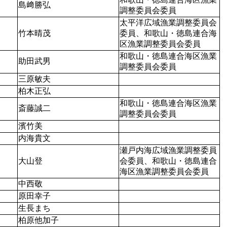
島﨑勝弘
調整委員会委員
太平洋広域漁業調整委員会
竹本晴茂
委員、和歌山・徳島連合海
区漁業調整委員会委員
和歌山・徳島連合海区漁業
助田武男
調整委員会委員
三原敏夫
柏木正弘
和歌山・徳島連合海区漁業
斎藤誠二
調整委員会委員
濱竹美
内海貴文
瀬戸内海広域漁業調整委員
大山登
会委員、和歌山・徳島連合
海区漁業調整委員会委員
中西敬
原田幸子
生長まち
柏原他加子