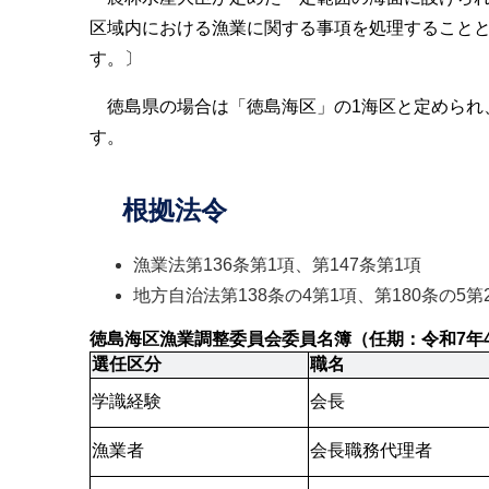
区域内における漁業に関する事項を処理することと
す。〕
徳島県の場合は「徳島海区」の1海区と定められ
す。
根拠法令
漁業法第136条第1項、第147条第1項
地方自治法第138条の4第1項、第180条の5第
徳島海区漁業調整委員会委員名簿（任期：令和7年4月
選任区分
職名
学識経験
会長
漁業者
会長職務代理者