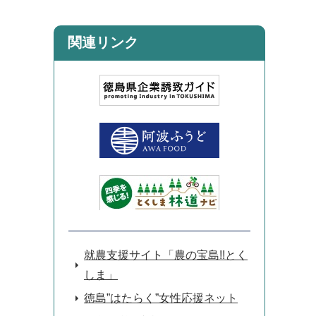
関連リンク
就農支援サイト「農の宝島!!とく
しま」
徳島”はたらく”女性応援ネット