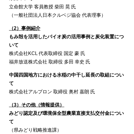
立命館大学 客員教授 柴田 晃 氏
（一般社団法人日本クルベジ協会 代表理事）
（2）事例紹介
もみ殻を活用したバイオ炭の活用事例と炭化装置につ
いて
株式会社KCL 代表取締役 国定 豪 氏
福井放送株式会社 取締役 多田 幸史 氏
中国四国地方における水稲の中干し延長の取組につい
て
株式会社アルプロン 取締役 奥村 嘉朗 氏
（3）その他（情報提供）
みどり認定及び環境保全型農業直接支払交付金につい
て
（県みどり戦略推進課）