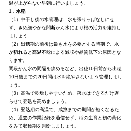
温が上がらない早朝に行いましょう。
1．水稲
（1）中干し後の水管理は、水を張りっぱなしにせ
ず、きめ細やかな間断かん水により根の活力を維持し
ましょう。
（2）出穂期の前後は最も水を必要とする時期で、水
が切れると高温不稔による減収や品質低下の原因とな
ります。
間段かん水の間隔を狭めるなど、出穂10日前から出穂
10日後までの20日間は水を絶やさないよう管理しまし
ょう。
（3）高温で乾燥しやすいため、落水はできるだけ遅
らせて登熟を高めましょう。
（4）登熟期の高温で、成熟までの期間が短くなるた
め、過去の作業記録を過信せず、稲の生育と籾の黄化
をみて収穫期を判断しましょう。