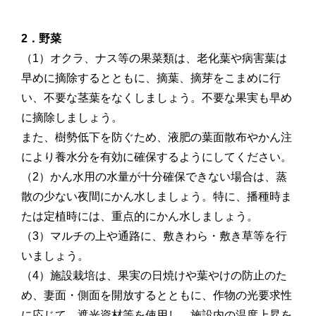
2．野菜
（1）オクラ、ナス等の果菜類は、老化葉や病害葉は
早めに摘除するとともに、摘葉、摘芽をこまめに行
い、不要な茎葉をなくしましょう。不要な果実も早め
に摘除しましょう。
また、樹勢低下を防ぐため、液肥の葉面散布やかん注
により養水分を有効に確保するようにしてください。
（2）かん水用の水量が十分確保できない場合は、蒸
散の少ない夜間にかん水しましょう。特に、播種時ま
たは定植時には、重点的にかん水しましょう。
（3）マルチの上や通路に、敷きわら・敷き草等を行
いましょう。
（4）施設栽培は、果実の日焼けや葉やけの防止のた
め、妻面・側面を開放するとともに、作物の光要求性
に応じて、遮光資材等を使用し、施設内の温度上昇を