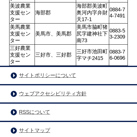
美波農業
海部郡美波町
0884-7
支援セン
海部郡
奥河内字弁財
4-7491
ター
天17-1
美馬農業
美馬市脇町猪
0883-5
支援セン
美馬市、美馬郡
尻字建神社下
3-2309
ター
南73
三好農業
三好市池田町
0883-7
支援セン
三好市、三好郡
6-0696
字マチ2415
ター
サイトポリシーについて
ウェブアクセシビリティ方針
RSSについて
サイトマップ