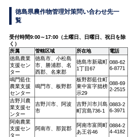
徳島県農作物管理対策問い合わせ先一
覧
受付時間9:00～17:00（土曜日、日曜日、祝日を除
く）
所属
管轄区域
所在地
電話
徳島農業
徳島市、小松島
徳島市新蔵町
088-62
支援セン
市、勝浦郡、名
6-8771
1丁目67
ター
西郡、名東郡
鳴門藍住
板野郡藍住町
088-69
農業支援
鳴門市、板野郡
東中富字朏榜
2-2515
センター
示29
吉野川農
吉野川市、阿波
吉野川市川島
0883-2
業支援セ
6-3971
市
町宮島736-1
ンター
阿南農業
阿南市富岡町
0884-2
支援セン
阿南市、那賀郡
4-4182
あ王谷46
ター