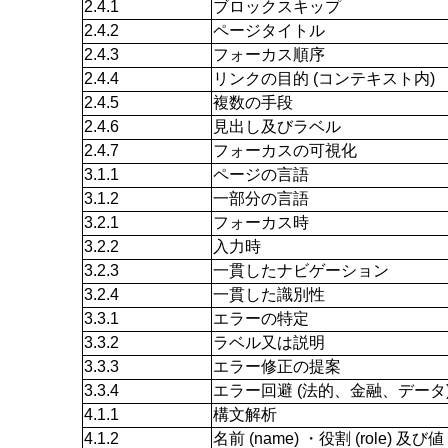
2.4.1
ブロックスキップ
2.4.2
ページタイトル
2.4.3
フォーカス順序
2.4.4
リンクの目的 (コンテキスト内)
2.4.5
複数の手段
2.4.6
見出し及びラベル
2.4.7
フォーカスの可視化
3.1.1
ページの言語
3.1.2
一部分の言語
3.2.1
フォーカス時
3.2.2
入力時
3.2.3
一貫したナビゲーション
3.2.4
一貫した識別性
3.3.1
エラーの特定
3.3.2
ラベル又は説明
3.3.3
エラー修正の提案
3.3.4
エラー回避 (法的、金融、データ
4.1.1
構文解析
4.1.2
名前 (name) ・役割 (role) 及び値 (