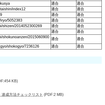
okusya
適合
適合
-taishin/index12
適合
適合
39
適合
適合
o/iryo/5052383
適合
適合
ashi/shizen/2014052300269
適合
適合
適合
適合
ashi/shokunoanzen/2015060900
適合
適合
sangyo/shokogyo/7236126
適合
適合
DF:454 KB)
基準・達成方法チェックリスト
(PDF:2 MB)