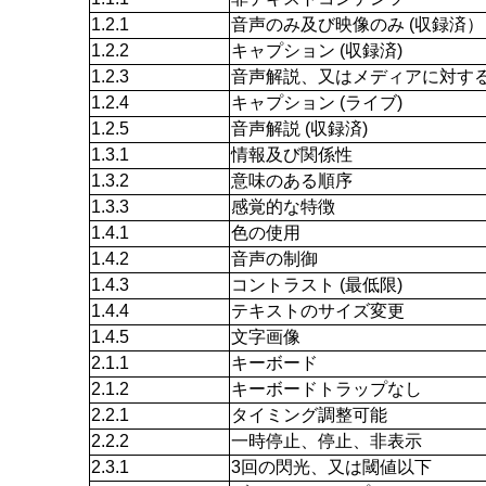
1.2.1
音声のみ及び映像のみ (収録済）
1.2.2
キャプション (収録済)
1.2.3
音声解説、又はメディアに対する代
1.2.4
キャプション (ライブ)
1.2.5
音声解説 (収録済)
1.3.1
情報及び関係性
1.3.2
意味のある順序
1.3.3
感覚的な特徴
1.4.1
色の使用
1.4.2
音声の制御
1.4.3
コントラスト (最低限)
1.4.4
テキストのサイズ変更
1.4.5
文字画像
2.1.1
キーボード
2.1.2
キーボードトラップなし
2.2.1
タイミング調整可能
2.2.2
一時停止、停止、非表示
2.3.1
3回の閃光、又は閾値以下