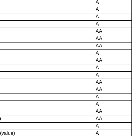
A
A
A
A
AA
AA
AA
A
AA
A
A
AA
AA
A
A
AA
)
AA
A
value)
A