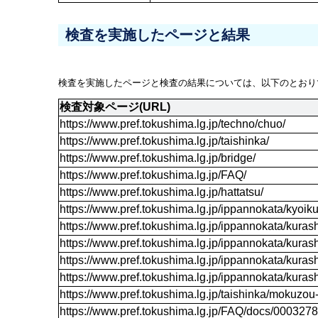
検査を実施したページと結果
検査を実施したページと検査の結果については、以下のとおり
検査対象ページ(URL)
https://www.pref.tokushima.lg.jp/techno/chuo/
https://www.pref.tokushima.lg.jp/taishinka/
https://www.pref.tokushima.lg.jp/bridge/
https://www.pref.tokushima.lg.jp/FAQ/
https://www.pref.tokushima.lg.jp/hattatsu/
https://www.pref.tokushima.lg.jp/ippannokata/kyo
https://www.pref.tokushima.lg.jp/ippannokata/kuras
https://www.pref.tokushima.lg.jp/ippannokata/kuras
https://www.pref.tokushima.lg.jp/ippannokata/kuras
https://www.pref.tokushima.lg.jp/ippannokata/kuras
https://www.pref.tokushima.lg.jp/taishinka/mokuzou-
https://www.pref.tokushima.lg.jp/FAQ/docs/000327