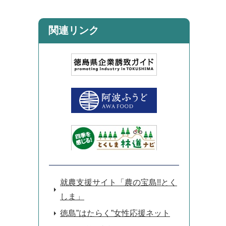
関連リンク
就農支援サイト「農の宝島!!とく
しま」
徳島”はたらく”女性応援ネット