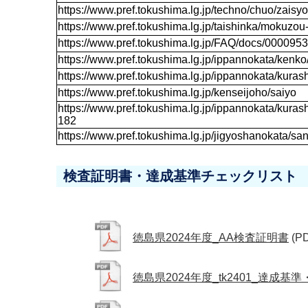
https://www.pref.tokushima.lg.jp/techno/chuo/zaisy
https://www.pref.tokushima.lg.jp/taishinka/mokuzou
https://www.pref.tokushima.lg.jp/FAQ/docs/000095
https://www.pref.tokushima.lg.jp/ippannokata/kenk
https://www.pref.tokushima.lg.jp/ippannokata/kur
https://www.pref.tokushima.lg.jp/kenseijoho/saiyo
https://www.pref.tokushima.lg.jp/ippannokata/kur
182
https://www.pref.tokushima.lg.jp/jigyoshanokata/
検査証明書・達成基準チェックリスト
徳島県2024年度_AA検査証明書
(P
徳島県2024年度_tk2401_達成