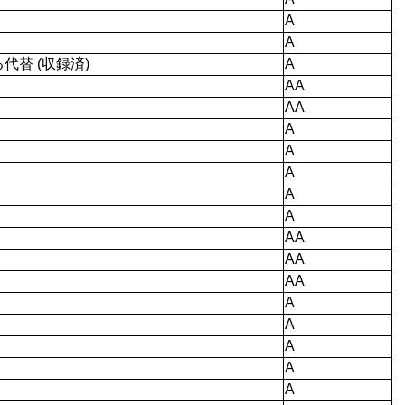
A
A
替 (収録済)
A
AA
AA
A
A
A
A
A
AA
AA
AA
A
A
A
A
A