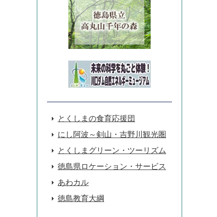
とくしまの食育応援団
にし阿波～剣山・吉野川観光圏
とくしまグリーン・ツーリズム
徳島県ロケーション・サービス
あわカル
徳島教育大綱