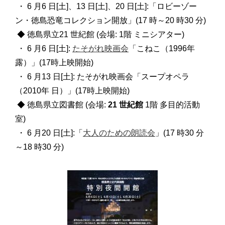
・ 6 月6 日[土]、13 日[土]、20 日[土]:「ロビーゾー
ン・徳島恐竜コレクション開放」(17 時～20 時30 分)
◆ 徳島県立21 世紀館 (会場: 1階 ミニシアター)
・ 6 月6 日[土]:
たそがれ映画会
「こねこ（1996年
露）」(17時上映開始)
・ 6 月13 日[土]: たそがれ映画会「スープオペラ
（2010年 日）」(17時上映開始)
◆ 徳島県立図書館 (会場:
21 世紀館
1階 多目的活動
室)
・ 6 月20 日[土]:「
大人のための朗読会
」(17 時30 分
～18 時30 分)