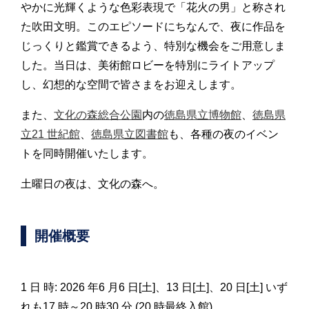
やかに光輝くような色彩表現で「花火の男」と称され
た吹田文明。このエピソードにちなんで、夜に作品を
じっくりと鑑賞できるよう、特別な機会をご用意しま
した。当日は、美術館ロビーを特別にライトアップ
し、幻想的な空間で皆さまをお迎えします。
また、
文化の森総合公園
内の
徳島県立博物館
、
徳島県
立21 世紀館
、
徳島県立図書館
も、各種の夜のイベン
トを同時開催いたします。
土曜日の夜は、文化の森へ。
開催概要
1 日 時: 2026 年6 月6 日[土]、13 日[土]、20 日[土] いず
れも17 時～20 時30 分 (20 時最終入館)