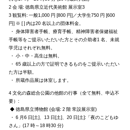
2 会 場: 徳島県立近代美術館 展示室3
3 観覧料: 一般1,000 円 [800 円]／大学生750 円 [600
円] ※ [ ] 内は20 名以上の団体料金。
・ 身体障害者手帳、療育手帳、精神障害者保健福祉
手帳等をご提示いただいた方とその介助者1 名、未就
学児はそれぞれ無料。
・ 小・中・高生は無料。
・ 65 歳以上の方で証明できるものをご提示いただい
た方は半額。
・ 所蔵作品展は休室します。
4 文化の森総合公園の他館の行事（全て無料、申込不
要）:
◆ 徳島県立博物館 (会場: 2 階 常設展示室)
・ 6 月6 日[土]、13 日[土]、20 日[土]:「夜のこどもゆ
さん」(17 時～18 時30 分)