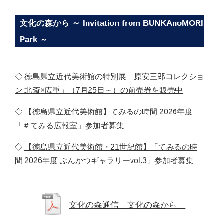
文化の森から ～ Invitation from BUNKAnoMORI
Park ～
◇
徳島県立近代美術館の特別展「原安三郎コレクショ
ン 北斎×広重」（7月25日～）の前売券を販売中
◇
【徳島県立近代美術館】てみるの時間 2026年度
「＃てみる広報室」参加者募集
◇
【徳島県立近代美術館・21世紀館】「てみるの時
間 2026年度 ぶんかつギャラリーvol.3」参加者募集
文化の森通信「文化の森から」