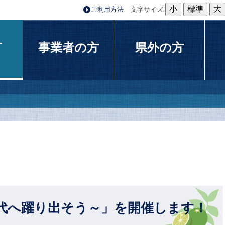
小
標準
大
ご利用方法
文字サイズ
方
事業者の方
県外の方
代へ躍り出そう～」を開催します！