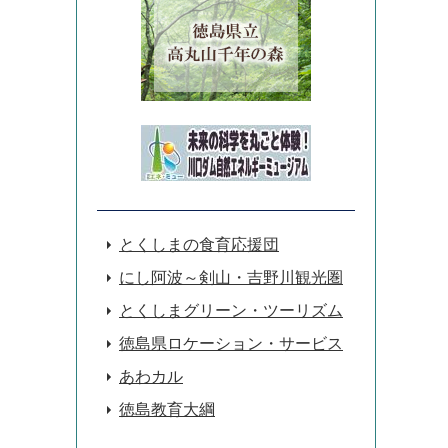
とくしまの食育応援団
にし阿波～剣山・吉野川観光圏
とくしまグリーン・ツーリズム
徳島県ロケーション・サービス
あわカル
徳島教育大綱