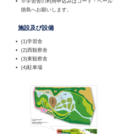
※学習舎の利用申込みはコート・ベール
徳島へお願いします。
施設及び設備
(1)学習舎
(2)西観察舎
(3)東観察舎
(4)駐車場