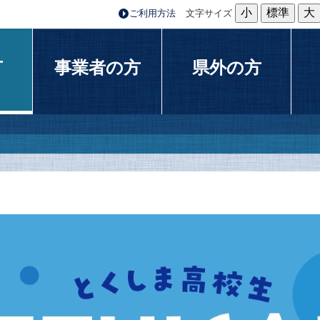
小
標準
大
ご利用方法
文字サイズ
方
事業者の方
県外の方