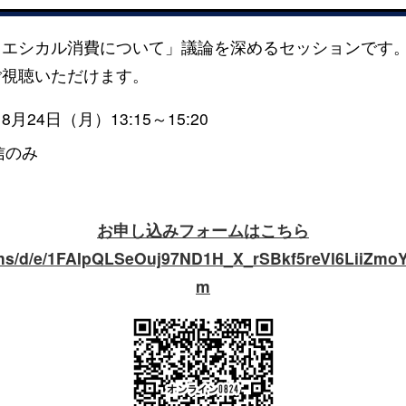
とエシカル消費について」議論を深めるセッションです
ご視聴いただけます。
月24日（月）13:15～15:20
信のみ
お申し込みフォームはこちら
orms/d/e/1FAIpQLSeOuj97ND1H_X_rSBkf5reVl6LiiZmo
m