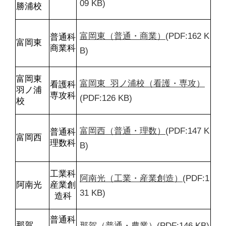
09 KB)
勝浦校
富岡東（普通・商業）
(PDF:162 K
普通科

富岡東
商業科
B)
富岡東

富岡東  羽ノ浦校（看護・専攻）
看護科

羽ノ浦
専攻科
(PDF:126 KB)
校
富岡西（普通・理数）
(PDF:147 K
普通科

富岡西
理数科
B)
工業科

阿南光（工業・産業創造）
(PDF:1
阿南光
産業創
31 KB)
造科
普通科

那賀（普通・農業）
(PDF:146 KB)
那賀