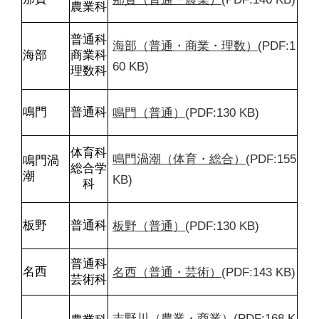
農業科
普通科

海部（普通・商業・理数）
(PDF:1
海部
商業科

60 KB)
理数科
鳴門（普通）
(PDF:130 KB)
鳴門
普通科
体育科

鳴門渦潮（体育・総合）
(PDF:155 
鳴門渦
総合学
潮
KB)
科
板野（普通）
(PDF:130 KB)
板野
普通科
普通科

名西（普通・芸術）
(PDF:143 KB)
名西
芸術科
吉野川（農業・商業）
(PDF:168 K