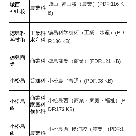
城西  神山校（農業）
(PDF:116 K
城西

農業科
神山校
B)
徳島科学技術（工業・水産）
(PD
徳島科
工業科

学技術
水産科
F:136 KB)
徳島商
徳島商業（商業）
(PDF:121 KB)
商業科
業
小松島（普通）
(PDF:98 KB)
小松島
普通科
商業科

小松島西（商業・家庭・福祉）
(P
小松島
家庭科

西
DF:173 KB)
福祉科
小松島
小松島西  勝浦校（農業）
(PDF:1
西

農業科