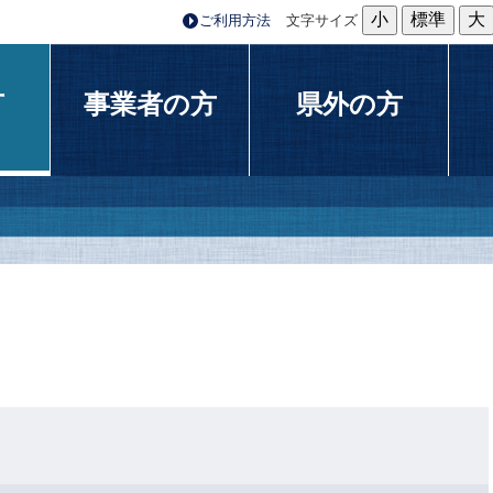
小
標準
大
ご利用方法
文字サイズ
方
事業者の方
県外の方