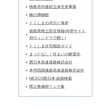
徳島市内連続立体交差事業
橋の博物館
とくしまの河川と海岸
徳島県県土防災情報(外部サイト,
別ウィンドウで開く)
とくしま住宅相談ガイド
まったなし！住まいの耐震化
西日本高速道路株式会社
本州四国連絡高速道路株式会社
NEXCO西日本 経路検索
県土整備部リンク集