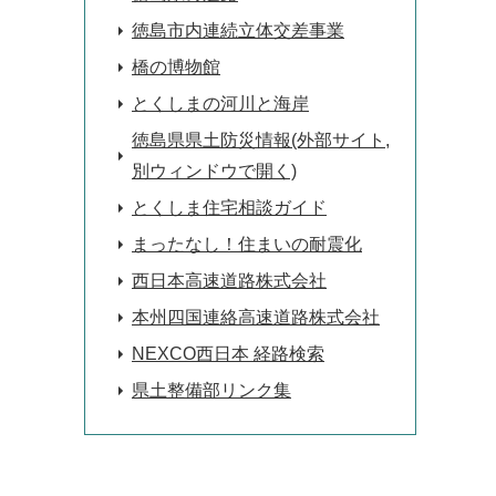
徳島市内連続立体交差事業
橋の博物館
とくしまの河川と海岸
徳島県県土防災情報(外部サイト,
別ウィンドウで開く)
とくしま住宅相談ガイド
まったなし！住まいの耐震化
西日本高速道路株式会社
本州四国連絡高速道路株式会社
NEXCO西日本 経路検索
県土整備部リンク集