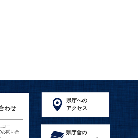
県庁への
合わせ
アクセス
んコー
のお問い合
県庁舎の
ら。