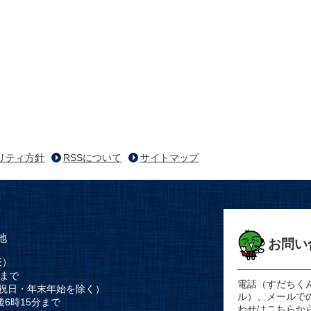
リティ方針
RSSについて
サイトマップ
地
お問い
表）
時まで
電話（すだちく
祝日・年末年始を除く）
ル）、メールで
後6時15分まで
わせはこちらか