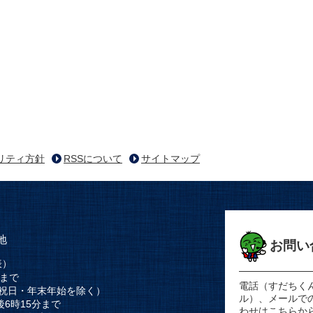
リティ方針
RSSについて
サイトマップ
地
お問い
表）
時まで
電話（すだちく
祝日・年末年始を除く）
ル）、メールで
後6時15分まで
わせはこちらか