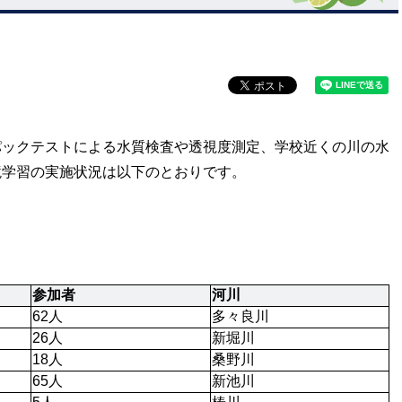
ックテストによる水質検査や透視度測定、学校近くの川の水
境学習の実施状況は以下のとおりです。
参加者
河川
62人
多々良川
26人
新堀川
18人
桑野川
65人
新池川