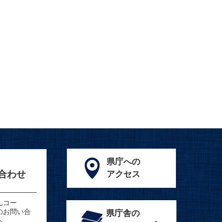
県庁への
合わせ
アクセス
んコー
のお問い合
県庁舎の
ら。