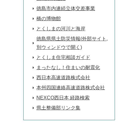
徳島市内連続立体交差事業
橋の博物館
とくしまの河川と海岸
徳島県県土防災情報(外部サイト,
別ウィンドウで開く)
とくしま住宅相談ガイド
まったなし！住まいの耐震化
西日本高速道路株式会社
本州四国連絡高速道路株式会社
NEXCO西日本 経路検索
県土整備部リンク集