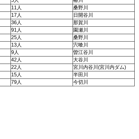
5人
椿川
11人
桑野川
17人
日開谷川
36人
那賀川
91人
園瀬川
25人
桑野川
13人
宍喰川
9人
曽江谷川
42人
大谷川
22人
宮川内谷川(宮川内ダム)
15人
半田川
79人
今切川