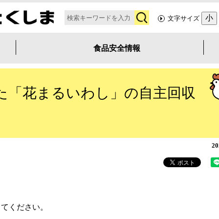
検
小
文字サイズ
索
食品安全情報
た「花まるいわし」の自主回収
2
してください。