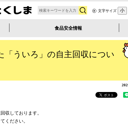
検
小
文字サイズ
索
食品安全情報
た「ういろ」の自主回収につい
20
主回収しております。
してください。