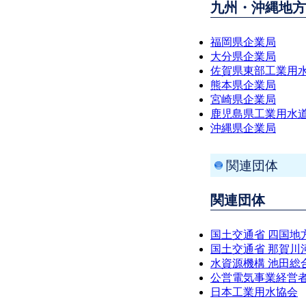
九州・沖縄地方
福岡県企業局
大分県企業局
佐賀県東部工業用
熊本県企業局
宮崎県企業局
鹿児島県工業用水
沖縄県企業局
関連団体
関連団体
国土交通省 四国地
国土交通省 那賀川
水資源機構 池田総
公営電気事業経営
日本工業用水協会