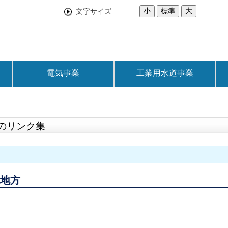
小
標準
大
文字サイズ
電気事業
工業用水道事業
のリンク集
地方