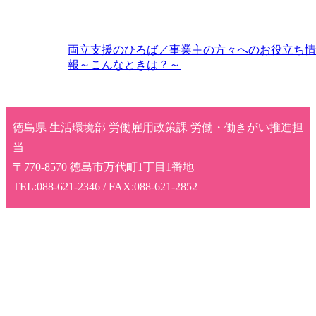
両立支援のひろば／事業主の方々へのお役立ち情
報～こんなときは？～
徳島県 生活環境部 労働雇用政策課 労働・働きがい推進担
当
〒770-8570 徳島市万代町1丁目1番地
TEL:088-621-2346 / FAX:088-621-2852