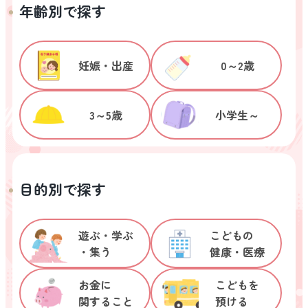
年齢別で探す
0～2歳
妊娠・出産
3～5歳
小学生～
目的別で探す
遊ぶ・学ぶ

こどもの

・集う
健康・医療
お金に

こどもを

関すること
預ける