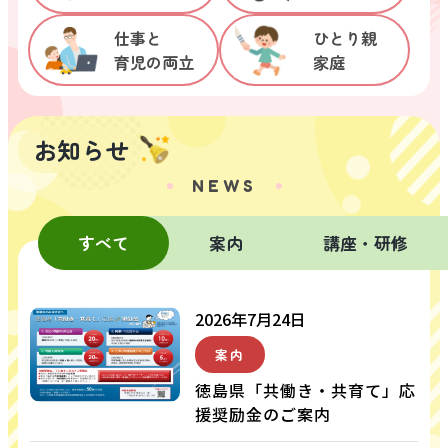
仕事と

ひとり親

育児の両立
家庭
お知らせ
NEWS
すべて
案内
講座・研修
2026年7月24日
案内
徳島県「共働き・共育て」応
援奨励金のご案内