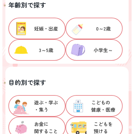
年齢別で探す
0～2歳
妊娠・出産
3～5歳
小学生～
目的別で探す
遊ぶ・学ぶ

こどもの

・集う
健康・医療
お金に

こどもを

関すること
預ける