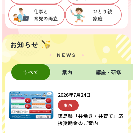
仕事と

ひとり親

育児の両立
家庭
お知らせ
NEWS
すべて
案内
講座・研修
2026年7月24日
案内
徳島県「共働き・共育て」応
援奨励金のご案内