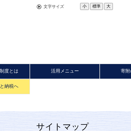
小
標準
大
文字サイズ
制度とは
活用メニュー
寄附
と納税へ
サイトマップ