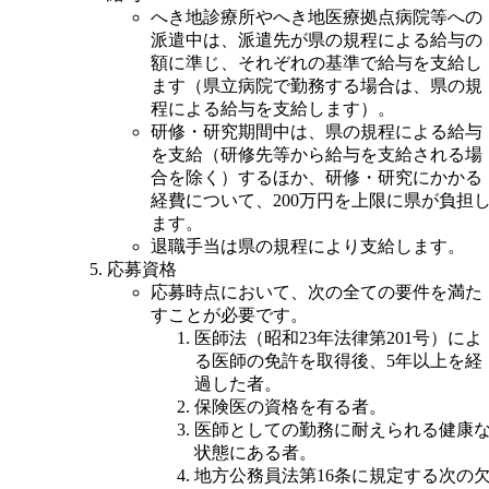
へき地診療所やへき地医療拠点病院等への
派遣中は、派遣先が県の規程による給与の
額に準じ、それぞれの基準で給与を支給し
ます（県立病院で勤務する場合は、県の規
程による給与を支給します）。
研修・研究期間中は、県の規程による給与
を支給（研修先等から給与を支給される場
合を除く）するほか、研修・研究にかかる
経費について、200万円を上限に県が負担
ます。 
退職手当は県の規程により支給します。
応募資格
応募時点において、次の全ての要件を満た
すことが必要です。 
医師法（昭和23年法律第201号）によ
る医師の免許を取得後、5年以上を経
過した者。
保険医の資格を有る者。
医師としての勤務に耐えられる健康
状態にある者。
地方公務員法第16条に規定する次の