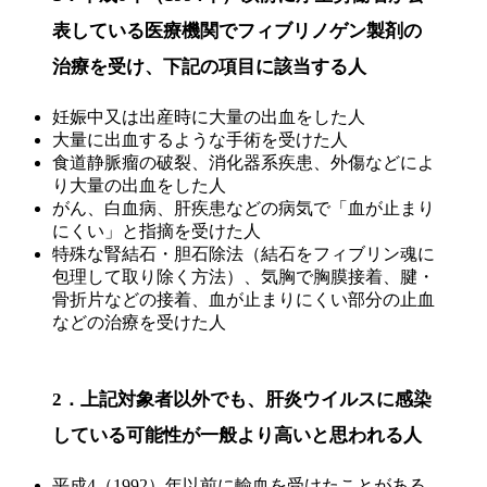
表している医療機関でフィブリノゲン製剤の
治療を受け、下記の項目に該当する人
妊娠中又は出産時に大量の出血をした人
大量に出血するような手術を受けた人
食道静脈瘤の破裂、消化器系疾患、外傷などによ
り大量の出血をした人
がん、白血病、肝疾患などの病気で「血が止まり
にくい」と指摘を受けた人
特殊な腎結石・胆石除法（結石をフィブリン魂に
包理して取り除く方法）、気胸で胸膜接着、腱・
骨折片などの接着、血が止まりにくい部分の止血
などの治療を受けた人
2．上記対象者以外でも、肝炎ウイルスに感染
している可能性が一般より高いと思われる人
平成4（1992）年以前に輸血を受けたことがある