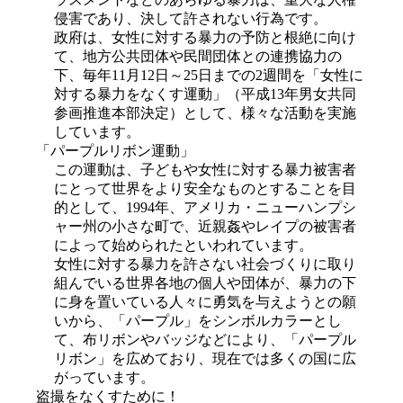
侵害であり、決して許されない行為です。
政府は、女性に対する暴力の予防と根絶に向け
て、地方公共団体や民間団体との連携協力の
下、毎年11月12日～25日までの2週間を「女性に
対する暴力をなくす運動」（平成13年男女共同
参画推進本部決定）として、様々な活動を実施
「パープルリボン運動」
この運動は、子どもや女性に対する暴力被害者
にとって世界をより安全なものとすることを目
的として、1994年、アメリカ・ニューハンプシ
ャー州の小さな町で、近親姦やレイプの被害者
によって始められたといわれています。 
女性に対する暴力を許さない社会づくりに取り
組んでいる世界各地の個人や団体が、暴力の下
に身を置いている人々に勇気を与えようとの願
いから、「パープル」をシンボルカラーとし
て、布リボンやバッジなどにより、「パープル
リボン」を広めており、現在では多くの国に広
がっています。
盗撮をなくすために！