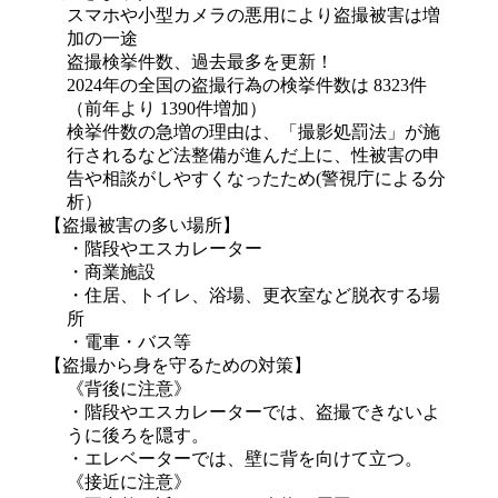
スマホや小型カメラの悪用により盗撮被害は増
加の一途
盗撮検挙件数、過去最多を更新！

2024年の全国の盗撮行為の検挙件数は 8323件
（前年より 1390件増加）
検挙件数の急増の理由は、「撮影処罰法」が施
行されるなど法整備が進んだ上に、性被害の申
告や相談がしやすくなったため(警視庁による分
析）
【盗撮被害の多い場所】
・階段やエスカレーター
・商業施設
・住居、トイレ、浴場、更衣室など脱衣する場
所
・電車・バス等
【盗撮から身を守るための対策】
《背後に注意》

・階段やエスカレーターでは、盗撮できないよ
うに後ろを隠す。

・エレベーターでは、壁に背を向けて立つ。
《接近に注意》
