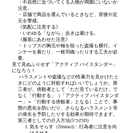
・不自然に近づいてくる人物が周囲にいないか
注意。

・店舗で商品を選んでいるときなど、背後や足
元を警戒。
《気配に注意する》

・いわゆる「ながら」歩きは避ける。
《服装にあわせた注意》

・トップスの胸元や袖を狙った盗撮も横行。イ
ンナーを着たり、一枚羽織ったりする工夫が必
要。
見て見ぬふりせず「アクティブ バイスタンダー」
になろう！
 ハラスメントや盗撮などの性暴力を見かけたと
きにどのように対処すればいいでしょうか。第
三者が、傍観者として「ただ見ているだけ」で
なく「行動する」（「アクティブ バイスタンダ
ー」＝「行動する傍観者」となる）ことで、事
態の悪化を防いだり、さらなるハラスメント等
の発生を予防したりする効果が期待できます。
第三者としての介入方法(5つのD)
気をそらす（Distract)：行為者に注意を向
けさせる。