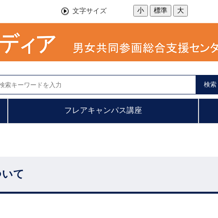
小
標準
大
文字サイズ
検索
フレアキャンパス講座
ついて