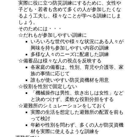
実際に役に立つ防災訓練にするために、女性や
子ども・若者も含めて多くの人が参加したくな
るよう工夫し、様々なことが学べる訓練にしま
しょう。
そのためには・・・
☆だれもが参加しやすい訓練に
いろいろな世代や様々な状況にある人々が
興味を持ち参加しやすい内容の訓練
多様な人々のニーズに配慮した訓練
☆備蓄品は様々な人の視点を反映する
各家庭の備蓄は、性別、育児や介護等、家
族の事情に応じて
誰もが使いやすい防災資機材を用意
☆役割を性別で固定しない
「機械操作は男性、炊き出しは女性」など
と決めつけず、柔軟な役割分担をする
☆避難所のシミュレーションをしておく
実際の生活を想定した避難所の配置を前も
って検討
年齢や性別を問わず、多くの人が防災資機
材を実際に使えるような訓練を 