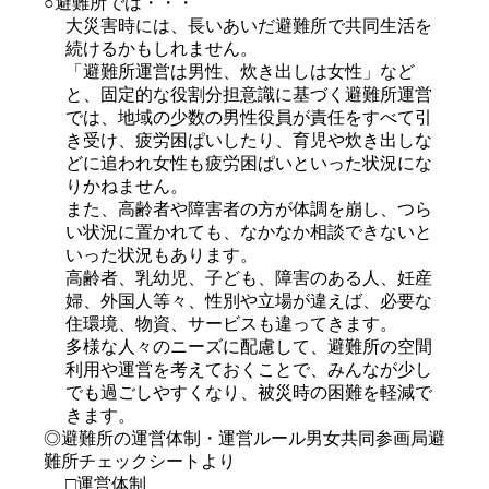
○避難所では・・・
大災害時には、長いあいだ避難所で共同生活を
続けるかもしれません。
「避難所運営は男性、炊き出しは女性」など
と、固定的な役割分担意識に基づく避難所運営
では、地域の少数の男性役員が責任をすべて引
き受け、疲労困ぱいしたり、育児や炊き出しな
どに追われ女性も疲労困ぱいといった状況にな
りかねません。
また、高齢者や障害者の方が体調を崩し、つら
い状況に置かれても、なかなか相談できないと 
いった状況もあります。
高齢者、乳幼児、子ども、障害のある人、妊産
婦、外国人等々、性別や立場が違えば、必要な
住環境、物資、サービスも違ってきます。 
多様な人々のニーズに配慮して、避難所の空間
利用や運営を考えておくことで、みんなが少し
でも過ごしやすくなり、被災時の困難を軽減で
きます。
◎避難所の運営体制・運営ルール男女共同参画局避
難所チェックシートより
□運営体制