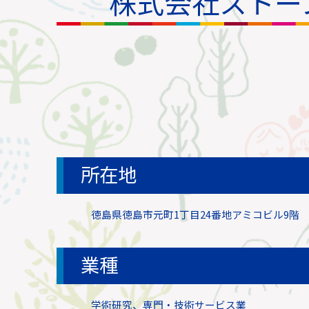
株式会社ストー
所在地
徳島県徳島市元町
1
丁目24番地アミコビル
9
階
業種
学術研究、専門・技術サービス業