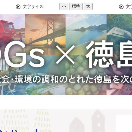
小
標準
大
文字サイズ
文