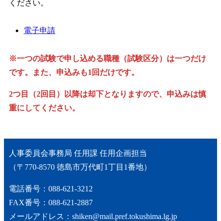
ください。
電子申請
※一つの試験で申し込める職種（試験区分）は一つだけ
です。また、申込みも1回だけです。
2つ目（2回目）以降は却下となりますので、申込みは慎
重にしてください。
人事委員会事務局 任用課 任用企画担当
（〒770-8570 徳島市万代町1丁目1番地）
電話番号：088-621-3212
FAX番号：088-621-2887
メールアドレス：shiken@mail.pref.tokushima.lg.jp