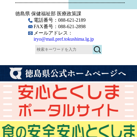
徳島県 保健福祉部 医療政策課
電話番号：088-621-2189
FAX番号：088-621-2898
メールアドレス：
iryo@mail.pref.tokushima.lg.jp
検
索