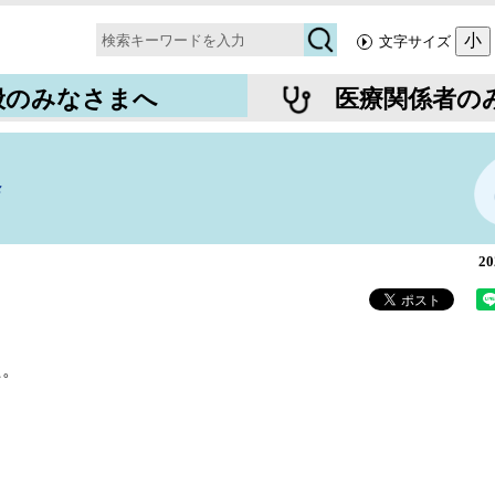
検
小
文字サイズ
索
般のみなさまへ
医療関係者の
会
2
た。