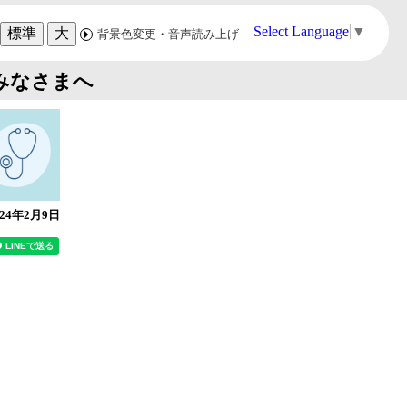
Select Language
▼
標準
大
背景色変更・音声読み上げ
みなさまへ
024年2月9日