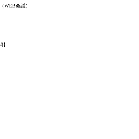
（WEB会議）
て
開】