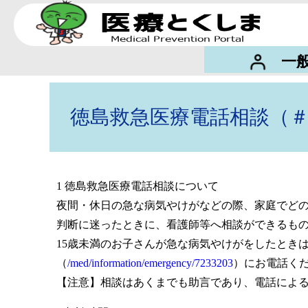
一
徳島救急医療電話相談（＃7
1 徳島救急医療電話相談について
夜間・休日の急な病気やけがなどの際、家庭でど
判断に迷ったときに、看護師等へ相談ができるも
15歳未満のお子さんが急な病気やけがをしたときは、『徳
（
/med/information/emergency/7233203
）にお電話く
【注意】相談はあくまでも助言であり、電話によ