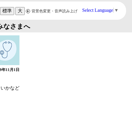
Select Language
▼
標準
大
背景色変更・音声読み上げ
みなさまへ
19年11月1日
よいかなど