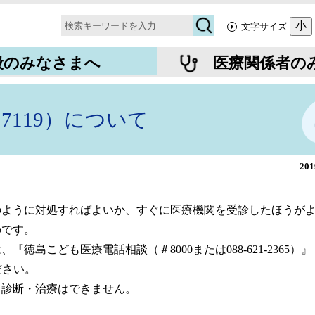
検
小
文字サイズ
索
般のみなさまへ
医療関係者の
119）について
20
のように対処すればよいか、すぐに医療機関を受診したほうが
のです。
島こども医療電話相談（＃8000または088-621-2365）』
ださい。
る診断・治療はできません。