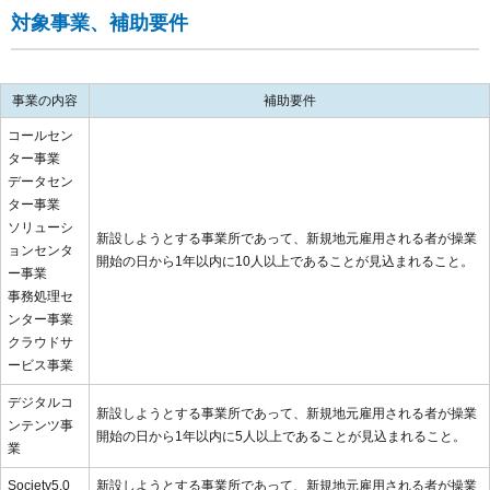
対象事業、補助要件
報
通
信
事業の内容
補助要件
関
コールセン
ター事業
連
データセン
事
ター事業
ソリューシ
新設しようとする事業所であって、新規地元雇用される者が操業
業
ョンセンタ
開始の日から1年以内に10人以上であることが見込まれること。
ー事業
立
事務処理セ
地
ンター事業
クラウドサ
促
ービス事業
進
デジタルコ
新設しようとする事業所であって、新規地元雇用される者が操業
補
ンテンツ事
開始の日から1年以内に5人以上であることが見込まれること。
業
助
Society5.0
新設しようとする事業所であって、新規地元雇用される者が操業