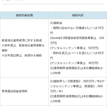
補助対象経費
補助内容
(1)補助金
・期間の定めのない労働者1人につき70万
円
(Society5.0関連技術研究開発事業は、100
新規地元雇用者増に対する助成
万円)
※初年度は、新規地元雇用者数を
(デジタルコンテンツ事業は、50万円)
補助
・契約社員又はパート社員1人につき40万
※次年度以降は、純増分を補助
円
(デジタルコンテンツ事業は、30万円)
(2)適用期間:操業開始又は本社機能移転か
ら5年間
(1)補助率:1／2(限度額2，000万円／年)(デ
ジタルコンテンツ事業は、限度額1，000
専用通信回線使用料
万円／年)
(2)適用期間:操業開始又は本社機能移転か
ら5年間