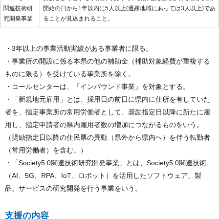
制
関連技術研
開始の日から1年以内に5人以上(過疎地域にあっては3人以上)であ
度
究開発事業
ることが見込まれること。
・3年以上の事業活動実績がある事業者に限る。
・事業所の開設に係る本県の他の補助金（補助対象経費が重複する
ものに限る）を受けている事業所を除く。
・コールセンターは、「インバウンド事業」を対象とする。
・「新規地元雇用」とは、採用日の前日に県内に住所を有していた
者を、指定事業所の常用労働者として、奨励指定日以降に新たに雇
用し、指定申請者の県内雇用者数の増加につながるものをいう。
（奨励指定日以降の住民票の異動（県外から県内へ）を伴う転勤者
（常用労働者）を含む。）
・「Society5.0関連技術研究開発事業」とは、Society5.0関連技術
（AI、5G、RPA、IoT、ロボット）を活用したソフトウェア、製
品、サービスの研究開発を行う事業をいう。
支援の内容