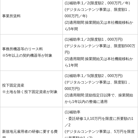
(1)補助率:1／2(限度額2，000万円／年)
(デジタルコンテンツ事業は、限度額1，
事業所賃料
000万円／年)
(2)適用期間:操業開始又は本社機能移転か
ら5年間
(1)補助率:1／2(限度額1，000万円)
(デジタルコンテンツ事業は、限度額500万
事務所機器等のリース料
円)
※5年以上の契約機器等が対象
(2)適用期間:操業開始又は本社機能移転か
ら1年間
(1)補助率:1／5(限度額2，000万円)
(デジタルコンテンツ事業は、限度額1，
投下固定資産
000万円)
※土地を除く投下固定資産が対象
(2)適用期間:奨励指定日以降で、操業開始
から1年以内の整備に適用
(1)補助率
・委託研修:1人10万円を限度に所要額の1
／2
新規地元雇用者の研修に要する費
(デジタルコンテンツ事業は、5万円を限度