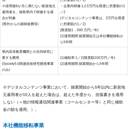
用
に所要額の1／2)
※採用後6か月に満たない新規地元
・企業内研修:1人5万円を限度に所要額の1
雇用者を、徳島県内で研修する場
／2
合が対象
(デジタルコンテンツ事業は、3万円を限度
(県外からの講師旅費等)
に所要額の1／2)
(限度額1，000 万円／年)
(2)適用期間:操業開始又は本社機能移転か
ら5年間
県内高等教育機関との共同研究に
要する費用
(1)補助率:1／2(限度額100万円／年)
(Society5.0関連技術研究開発事業
(2)適用期間:操業開始から5年間
のみ)
※デジタルコンテンツ事業において、操業開始から5年以内に新規地
元雇用者が10人を超えた場合は、超えた年度から、括弧書きを適用
しない（＝他の情報通信関連事業（コールセンター等）と同じ補助
金の額を適用。）。
本社機能移転事業