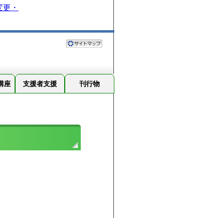
変更・
講座
支援者支援
刊行物
度