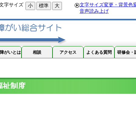
文字サイズ
文字サイズ変更・背景色
小
標準
大
音声読み上げ
障がいとは
相談
アクセス
よくある質問
研修会・
R6年
福祉制度