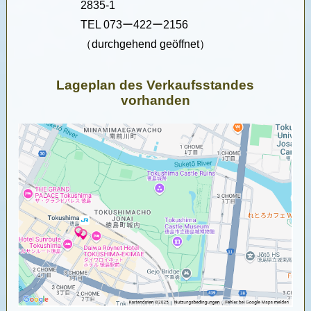
2835-1
TEL 073ー422ー2156
（
durchgehend geöffnet
）
Lageplan des Verkaufsstandes
vorhanden