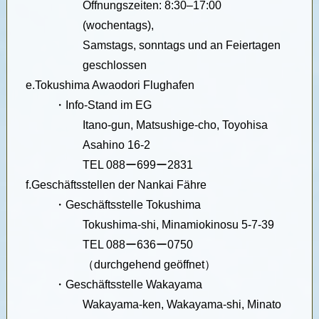
Öffnungszeiten: 8:30–17:00
(wochentags),
Samstags, sonntags und an Feiertagen
geschlossen
e.
Tokushima Awaodori Flughafen
・
Info-Stand im EG
Itano-gun, Matsushige-cho, Toyohisa
Asahino 16-2
TEL 088ー699ー2831
f.
Geschäftsstellen der Nankai Fähre
・
Geschäftsstelle Tokushima
Tokushima-shi, Minamiokinosu 5-7-39
TEL 088ー636ー0750
（
durchgehend geöffnet
）
・
Geschäftsstelle Wakayama
Wakayama-ken, Wakayama-shi, Minato