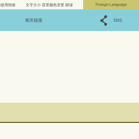
文字サイズ
小
標準
大
Foreign Language
的使用指南
文字大小·背景颜色变更·朗读
相关链接
SNS