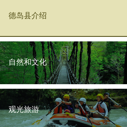
德岛县介绍
自然和文化
观光旅游