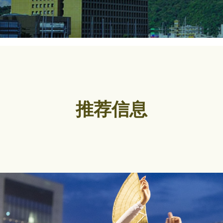
岛
县
推荐信息