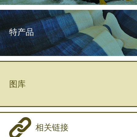
特产品
图库
相关链接